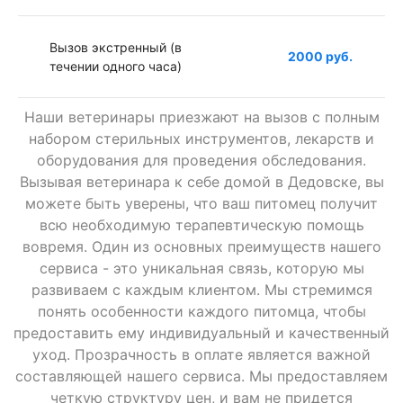
Вызов экстренный (в
2000 руб.
течении одного часа)
Наши ветеринары приезжают на вызов с полным
Вызов в ночное время
1000 руб.
набором стерильных инструментов, лекарств и
оборудования для проведения обследования.
Вызывая ветеринара к себе домой в Дедовске, вы
Вызов к грызунам (врач
1000 руб.
можете быть уверены, что ваш питомец получит
ратолог)
всю необходимую терапевтическую помощь
вовремя. Один из основных преимуществ нашего
сервиса - это уникальная связь, которую мы
Вызов к птице (врач
1000 руб.
развиваем с каждым клиентом. Мы стремимся
орнитолог)
понять особенности каждого питомца, чтобы
предоставить ему индивидуальный и качественный
уход. Прозрачность в оплате является важной
Вызов к черепахе,
1000 руб.
составляющей нашего сервиса. Мы предоставляем
рептилиям (врач герпетолог)
четкую структуру цен, и вам не придется