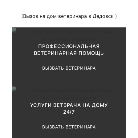
Применение дополнительных
методик диагностика
(Исследование слизистых
(Вызов на дом ветеринара в Дедовск )
оболочек, аускультация,
перкуссия, термометрия,
пальпация; кожи,
лимфоузлов, грудной клетки,
1000-2000
ПРОФЕССИОНАЛЬНАЯ
брюшной полости, суставов
ВЕТЕРИНАРНАЯ ПОМОЩЬ
и т.д.) Консультация и
выставление
предварительного диагноза.
ВЫЗВАТЬ ВЕТЕРИНАРА
Рекомендации по лечению и
дополнительному
обследованию.
УСЛУГИ ВЕТВРАЧА НА ДОМУ
Консультация по результатам
1000 руб.
24/7
анализов
ВЫЗВАТЬ ВЕТЕРИНАРА
Консультации по