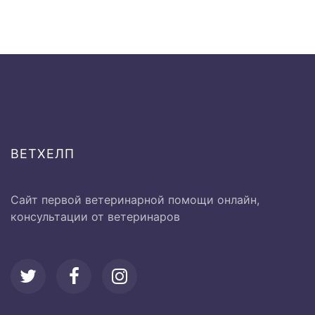
от 500 до
Термометрия
1000 руб.
Исследование системы
кровообращения:
ВЕТХЕЛП
Ø Перкуссия сердечной
500 руб
области
Сайт первой ветеринарной помощи онлайн,
консультации от ветеринаров
Ø Аускультация области
500 руб
сердца
Ø Пульсометрия
500 руб