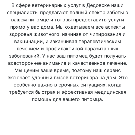
В сфере ветеринарных услуг в Дедовске наши
специалисты предлагают полный спектр заботы о
Исследование слизистых
вашем питомце и готовы предоставить услуги
оболочек
прямо у вас дома. Мы охватываем все аспекты
здоровья животного, начиная от чипирования и
вакцинации, и заканчивая терапевтическим
Ø Визуальное
500 руб.
лечением и профилактикой паразитарных
заболеваний. У нас ваш питомец будет получать
всестороннее внимание и качественное лечение.
Исследование опорно-
Мы ценим ваше время, поэтому наш сервис
двигательного аппарата:
включает удобный вызов ветеринара на дом. Это
особенно важно в срочных ситуациях, когда
требуется быстрая и эффективная медицинская
Ø Активная и пассивная
1000 руб.
подвижность суставов
помощь для вашего питомца.
от 1000 до
Вагинальное исследование
2000 руб.