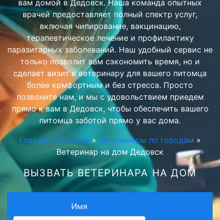
вам домой в Дедовск. Наша команда опытных
врачей предоставляет полный спектр услуг,
включая чипирование, вакцинацию,
терапевтическое лечение и профилактику
паразитарных заболеваний. Наш удобный сервис не
только позволит вам сэкономить время, но и
сделает визит к ветеринару для вашего питомца
более комфортным и без стресса. Просто
позвоните нам, и мы с удовольствием приедем
прямо к вам в Дедовск, чтобы обеспечить вашего
питомца заботой прямо у вас дома.
Главная страница
»
Ветеринары по городам
»
Ветеринар на дом Дедовск
ВЫЗВАТЬ ВЕТЕРИНАРА НА ДОМ
Имя