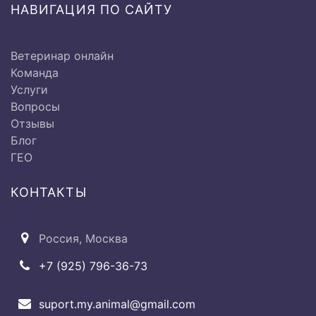
НАВИГАЦИЯ ПО САЙТУ
Ветеринар онлайн
Исследование дыхательной
Команда
системы:
Услуги
Вопросы
Ø Исследование
Отзывы
от 500 до
верхнечелюстных и лобных
Блог
2000 руб.
пазух
ГЕО
КОНТАКТЫ
Ø Исследование гортани и
от 500 до
трахеи
2000 руб.
Россия, Москва
Ø Перкуссия грудной клетки
500 руб
+7 (925) 796-36-73
suport.my.animal@gmail.com
Ø Аускультация грудной