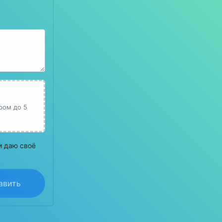
ером до 5
и даю своё
авить