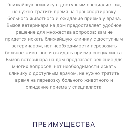
ближайшую клинику с доступным специалистом,
не нужно тратить время на транспортировку
Вызов к грызунам (врач
1000 руб.
больного животного и ожидание приема у врача.
ратолог)
Вызов ветеринара на дом предоставляет удобное
решение для множества вопросов: вам не
придется искать ближайшую клинику с доступным
Вызов к птице (врач
1000 руб.
ветеринаром, нет необходимости перевозить
орнитолог)
больное животное и ожидать приема специалиста.
Вызов ветеринара на дом предлагает решение для
многих вопросов: нет необходимости искать
Вызов к черепахе,
1000 руб.
клинику с доступным врачом, не нужно тратить
рептилиям (врач герпетолог)
время на перевозку больного животного и
ожидание приема у специалиста.
вызов узкого специалиста
1000 руб.
(невролога, окулиста и тд )
В стоимость вызова входит только приезд доктора
ПРЕИМУЩЕСТВА