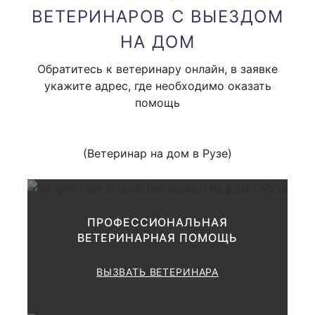
ВЕТЕРИНАРОВ С ВЫЕЗДОМ
Привоз аппаратуры на дом (
от 1000 руб
НА ДОМ
одного вида аппаратуры )
Обратитесь к ветеринару онлайн, в заявке
укажите адрес, где необходимо оказать
Клиническое обследование
помощь
животного:
(Ветеринар на дом в Рузе)
купи
1000 руб.
Применение дополнительных
методик диагностика
ПРОФЕССИОНАЛЬНАЯ
(Исследование слизистых
ВЕТЕРИНАРНАЯ ПОМОЩЬ
оболочек, аускультация,
перкуссия, термометрия,
ВЫЗВАТЬ ВЕТЕРИНАРА
пальпация; кожи,
лимфоузлов, грудной клетки,
1000-2000
брюшной полости, суставов