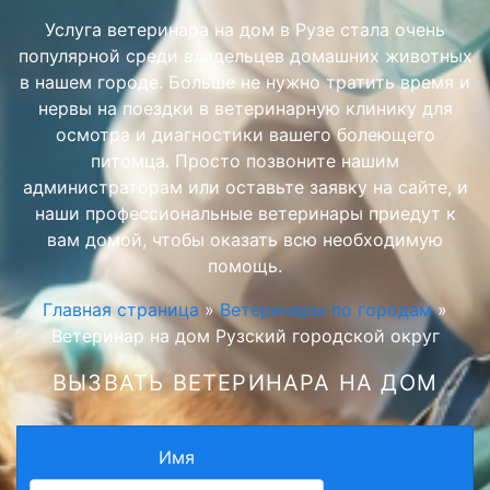
Услуга ветеринара на дом в Рузе стала очень
популярной среди владельцев домашних животных
в нашем городе. Больше не нужно тратить время и
нервы на поездки в ветеринарную клинику для
осмотра и диагностики вашего болеющего
питомца. Просто позвоните нашим
администраторам или оставьте заявку на сайте, и
наши профессиональные ветеринары приедут к
вам домой, чтобы оказать всю необходимую
помощь.
Главная страница
»
Ветеринары по городам
»
Ветеринар на дом Рузский городской округ
ВЫЗВАТЬ ВЕТЕРИНАРА НА ДОМ
Имя