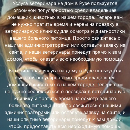
Услуга ветеринара на дом в Рузе пользуется
огромной популярностью среди владельцев
домашних животных в нашем городе. Теперь вам
не нужно тратить время и нервы на поездку в
ветеринарную клинику для осмотра и диагностики
вашего больного питомца. Просто свяжитесь с
нашими администраторами или оставьте заявку на
сайте, и наши ветеринары приедут прямо к вам
домой, чтобы оказать всю необходимую помощь.
Ветеринарная услуга на дому в Рузе пользуется
высокой популярностью среди владельцев
домашних животных в нашем городе. Теперь вам
не нужно беспокоиться о поездках в ветеринарную
клинику и тратить время на осмотр вашего
больного питомца. Просто свяжитесь с нашими
администраторами или оставьте заявку на сайте, и
наши опытные ветеринары приедут к вам домой,
чтобы предоставить всю необходимую помощь.