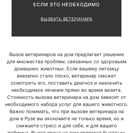
ЕСЛИ ЭТО НЕОБХОДИМО
ВЫЗВАТЬ ВЕТЕРИНАРА
Исследование
лимфатических узлов
Вызов ветеринаров на дом предлагает решение
Ø Пальпация
500 руб.
для множества проблем, связанных со здоровьем
домашних животных. Если вашему питомцу
внезапно стало плохо, ветеринар сможет
Ø Пункция
800 руб.
осмотреть его, поставить диагноз и назначить
необходимое лечение прямо во время визита.
Стоимость вызова ветеринара на дом зависит от
Исследование слизистых
необходимого набора услуг для вашего животного.
оболочек
Важно понимать, что при вызове ветеринара на
дом в Рузе вы экономите не только время, но и
снижаете стресс и для себя, и для вашего
Ø Визуальное
500 руб.
любимца. Вызов врача на дом является быстрым,