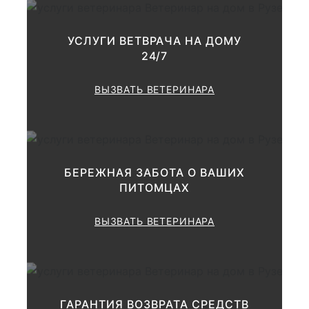
и т.д.) Консультация и
выставление
предварительного диагноза.
УСЛУГИ ВЕТВРАЧА НА ДОМУ
Рекомендации по лечению и
24/7
дополнительному
обследованию.
ВЫЗВАТЬ ВЕТЕРИНАРА
Консультация по результатам
1000 руб.
анализов
БЕРЕЖНАЯ ЗАБОТА О ВАШИХ
ПИТОМЦАХ
Консультации по
зооветеринарным вопросам:
ВЫЗВАТЬ ВЕТЕРИНАРА
от 1000 до
Ø Общая
1500 руб.
от 1500 до
Ø Развернутая
ГАРАНТИЯ ВОЗВРАТА СРЕДСТВ
3000 руб.