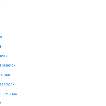
а
а
в
ники
оармейск
горск
заводск
знаменск
а