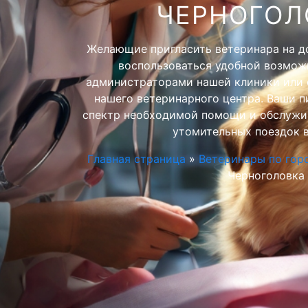
ЧЕРНОГОЛ
Желающие пригласить ветеринара на д
воспользоваться удобной возмож
администраторами нашей клиники или о
нашего ветеринарного центра. Ваши 
спектр необходимой помощи и обслужив
утомительных поездок в
Главная страница
»
Ветеринары по гор
Черноголовка