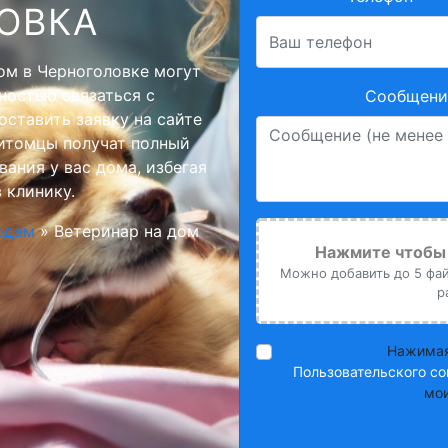
ОВКА
ом в Черноголовке могут
ностью связаться с
Сообщение
ставить заявку на сайте
питомцы получат полный
ания у вас дома, избегая
 клинику.
одам
»
Ветеринар на дом
Нажмите чтобы 
Можно добавить до 5 файл
р
Нажимая
Пользовательского со
мои