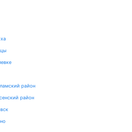
иха
ицы
левке
оламский район
сенский район
овск
ыно