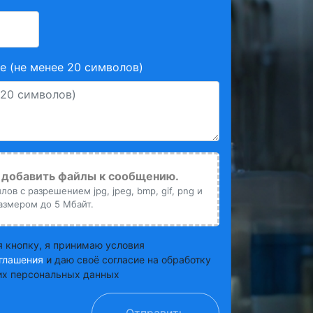
 (не менее 20 символов)
добавить файлы к сообщению.
ов с разрешением jpg, jpeg, bmp, gif, png и
азмером до 5 Мбайт.
 кнопку, я принимаю условия
глашения
и даю своё согласие на обработку
х персональных данных
Отправить