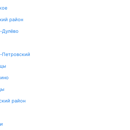
кое
кий район
о-Дулёво
о-Петровский
ицы
рино
цы
ский район
а
щи