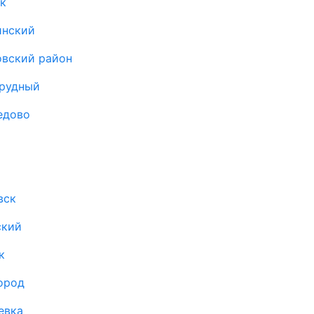
к
инский
овский район
прудный
едово
вск
ский
к
ород
евка