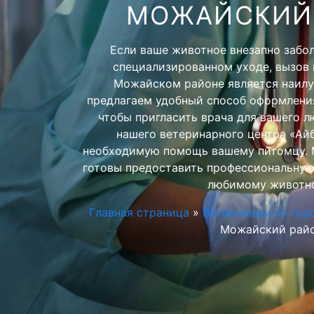
МОЖАЙСКИЙ
Если ваше животное внезапно забо
специализированном уходе, вызов 
Можайском районе является наил
предлагаем удобный способ оформления
чтобы пригласить врача для вашего 
нашего ветеринарного центра «Ай
необходимую помощь вашему питомцу. 
готовы предоставить профессиональную
любимому животн
Главная страница
»
Ветеринары по гор
Можайский рай