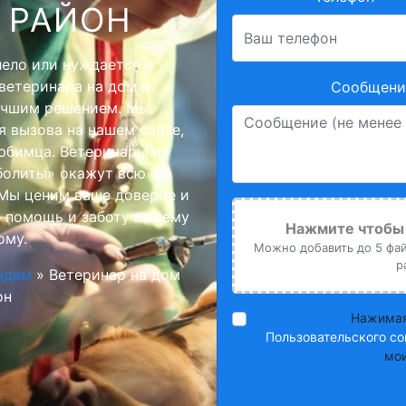
 РАЙОН
лело или нуждается в
ветеринара на дом в
Сообщение
учшим решением. Мы
 вызова на нашем сайте,
любимца. Ветеринары из
болиты» окажут всю
Мы ценим ваше доверие и
 помощь и заботу вашему
Нажмите чтобы 
ому.
Можно добавить до 5 файл
р
одам
»
Ветеринар на дом
он
Нажимая
Пользовательского со
мои