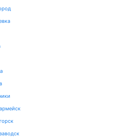
ород
евка
а
а
в
ники
оармейск
горск
заводск