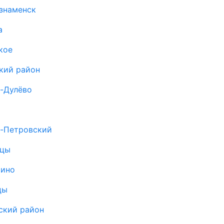
знаменск
а
кое
кий район
о-Дулёво
о-Петровский
ицы
рино
цы
ский район