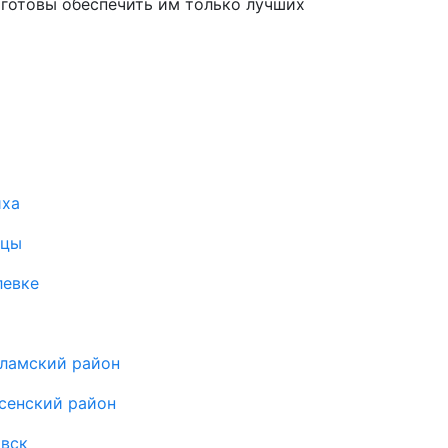
готовы обеспечить им только лучших
иха
ицы
левке
оламский район
сенский район
овск