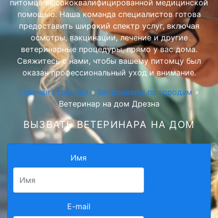
питомца высококвалифицированной медицинской
помощью. Наша команда специалистов готова
предоставить широкий спектр услуг, включая
осмотры, вакцинации, лечение и другие
ветеринарные процедуры, прямо у вас дома.
Свяжитесь с нами, чтобы вашему питомцу был
оказан профессиональный уход и внимание.
Главная страница
»
Ветеринары по городам
»
Ветеринар на дом Дрезна
ВЫЗВАТЬ ВЕТЕРИНАРА НА ДОМ
Имя
E-mail