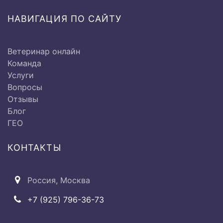
Термометрия
1000 руб.
НАВИГАЦИЯ ПО САЙТУ
Ветеринар онлайн
Исследование системы
Команда
кровообращения:
Услуги
Вопросы
Отзывы
Ø Перкуссия сердечной
Блог
500 руб
области
ГЕО
КОНТАКТЫ
Ø Аускультация области
500 руб
сердца
Россия, Москва
Ø Пульсометрия
500 руб
+7 (925) 796-36-73