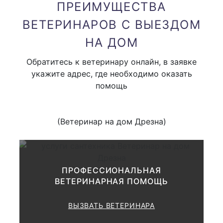
ПРЕИМУЩЕСТВА
вызов узкого специалиста
1000 руб.
ВЕТЕРИНАРОВ С ВЫЕЗДОМ
(невролога, окулиста и тд )
НА ДОМ
В стоимость вызова входит только приезд доктора
Обратитесь к ветеринару онлайн, в заявке
укажите адрес, где необходимо оказать
помощь
Привоз аппаратуры на дом (
от 1000 руб
одного вида аппаратуры )
(Ветеринар на дом Дрезна)
Клиническое обследование
животного:
ПРОФЕССИОНАЛЬНАЯ
ВЕТЕРИНАРНАЯ ПОМОЩЬ
купи
1000 руб.
ВЫЗВАТЬ ВЕТЕРИНАРА
Применение дополнительных