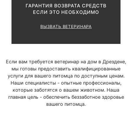
ГАРАНТИЯ ВОЗВРАТА СРЕДСТВ
ЕСЛИ ЭТО НЕОБХОДИМО
от 1000 до
Ø Общая
1500 руб.
ВЫЗВАТЬ ВЕТЕРИНАРА
от 1500 до
Ø Развернутая
3000 руб.
Если вам требуется ветеринар на дом в Дрездене,
мы готовы предоставить квалифицированные
Исследование
услуги для вашего питомца по доступным ценам.
лимфатических узлов
Наши специалисты - опытные профессионалы,
которые заботятся о вашем животном. Наша
главная цель - обеспечить беззаботное здоровье
Ø Пальпация
500 руб.
вашего питомца.
Ø Пункция
800 руб.