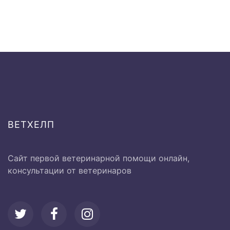
Исследование слизистых
оболочек
Ø Визуальное
500 руб.
Исследование опорно-
двигательного аппарата:
ВЕТХЕЛП
Ø Активная и пассивная
1000 руб.
Сайт первой ветеринарной помощи онлайн,
подвижность суставов
консультации от ветеринаров
от 1000 до
Вагинальное исследование
2000 руб.
от 500 до