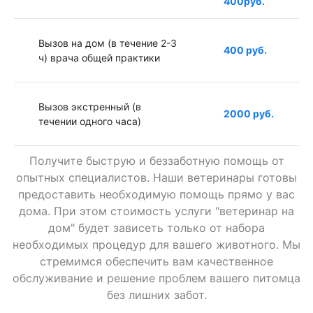
400руб.
Вызов на дом (в течение 2-3
400 руб.
ч) врача общей практики
Вызов экстренный (в
2000 руб.
течении одного часа)
Получите быструю и беззаботную помощь от
Вызов в ночное время
1000 руб.
опытных специалистов. Наши ветеринары готовы
предоставить необходимую помощь прямо у вас
дома. При этом стоимость услуги "ветеринар на
Вызов к грызунам (врач
1000 руб.
дом" будет зависеть только от набора
ратолог)
необходимых процедур для вашего животного. Мы
стремимся обеспечить вам качественное
обслуживание и решение проблем вашего питомца
Вызов к птице (врач
1000 руб.
без лишних забот.
орнитолог)