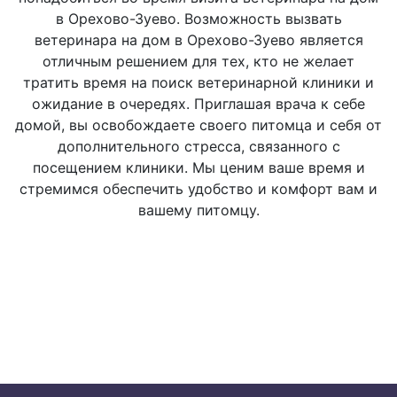
Ø Пальпация
500 руб.
в Орехово-Зуево. Возможность вызвать
ветеринара на дом в Орехово-Зуево является
отличным решением для тех, кто не желает
Ø Пункция
800 руб.
тратить время на поиск ветеринарной клиники и
ожидание в очередях. Приглашая врача к себе
домой, вы освобождаете своего питомца и себя от
Исследование слизистых
дополнительного стресса, связанного с
оболочек
посещением клиники. Мы ценим ваше время и
стремимся обеспечить удобство и комфорт вам и
вашему питомцу.
Ø Визуальное
500 руб.
Исследование опорно-
двигательного аппарата:
Ø Активная и пассивная
1000 руб.
подвижность суставов