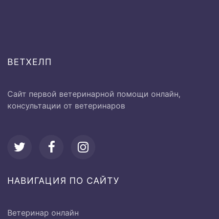
от 1000 до
Вагинальное исследование
2000 руб.
от 500 до
Термометрия
ВЕТХЕЛП
1000 руб.
Сайт первой ветеринарной помощи онлайн,
консультации от ветеринаров
Исследование системы
кровообращения:
Ø Перкуссия сердечной
500 руб
области
НАВИГАЦИЯ ПО САЙТУ
Ø Аускультация области
500 руб
Ветеринар онлайн
сердца