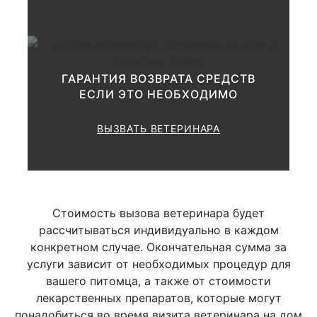
1000 руб.
анализов
Консультации по
ГАРАНТИЯ ВОЗВРАТА СРЕДСТВ
зооветеринарным вопросам:
ЕСЛИ ЭТО НЕОБХОДИМО
от 1000 до
Ø Общая
ВЫЗВАТЬ ВЕТЕРИНАРА
1500 руб.
от 1500 до
Ø Развернутая
3000 руб.
Стоимость вызова ветеринара будет
рассчитываться индивидуально в каждом
конкретном случае. Окончательная сумма за
Исследование
услуги зависит от необходимых процедур для
лимфатических узлов
вашего питомца, а также от стоимости
лекарственных препаратов, которые могут
понадобиться во время визита ветеринара на дом