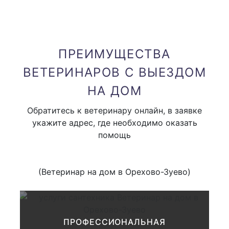
Вызов к черепахе,
1000 руб.
рептилиям (врач герпетолог)
ПРЕИМУЩЕСТВА
ВЕТЕРИНАРОВ С ВЫЕЗДОМ
вызов узкого специалиста
1000 руб.
(невролога, окулиста и тд )
НА ДОМ
Обратитесь к ветеринару онлайн, в заявке
В стоимость вызова входит только приезд доктора
укажите адрес, где необходимо оказать
помощь
Привоз аппаратуры на дом (
от 1000 руб
одного вида аппаратуры )
(Ветеринар на дом в Орехово-Зуево)
Клиническое обследование
животного:
ПРОФЕССИОНАЛЬНАЯ