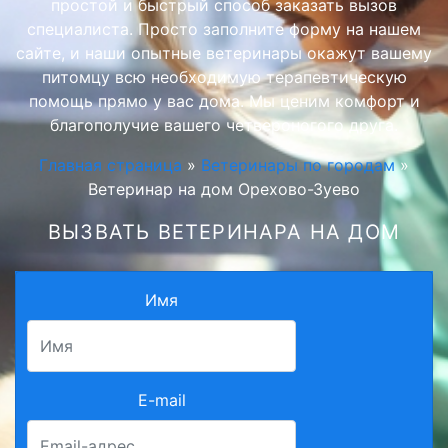
простой и быстрый способ заказать вызов
специалиста. Просто заполните форму на нашем
сайте, и наши опытные ветеринары окажут вашему
питомцу всю необходимую терапевтическую
помощь прямо у вас дома. Мы ценим комфорт и
благополучие вашего четвероногого друга.
Главная страница
»
Ветеринары по городам
»
Ветеринар на дом Орехово-Зуево
ВЫЗВАТЬ ВЕТЕРИНАРА НА ДОМ
Имя
E-mail