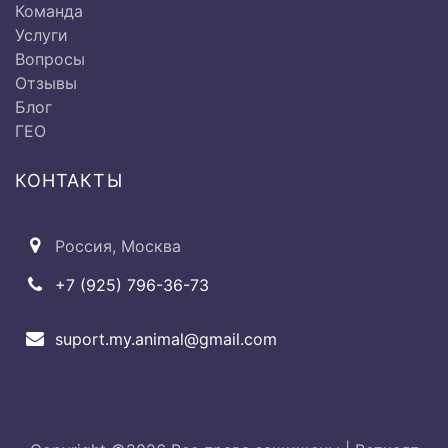
Команда
Услуги
Вопросы
Ø Пульсометрия
500 руб
Отзывы
Блог
ГЕО
КОНТАКТЫ
Исследование дыхательной
системы:
Россия, Москва
Ø Исследование
от 500 до
+7 (925) 796-36-73
верхнечелюстных и лобных
2000 руб.
пазух
suport.my.animal@gmail.com
Ø Исследование гортани и
от 500 до
трахеи
2000 руб.