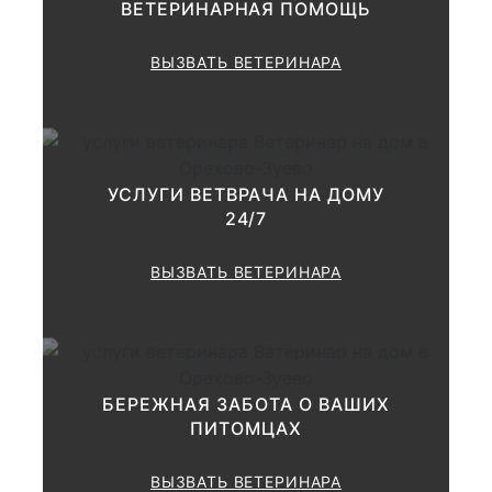
ВЕТЕРИНАРНАЯ ПОМОЩЬ
купи
1000 руб.
ВЫЗВАТЬ ВЕТЕРИНАРА
Применение дополнительных
методик диагностика
(Исследование слизистых
оболочек, аускультация,
УСЛУГИ ВЕТВРАЧА НА ДОМУ
перкуссия, термометрия,
24/7
пальпация; кожи,
лимфоузлов, грудной клетки,
1000-2000
ВЫЗВАТЬ ВЕТЕРИНАРА
брюшной полости, суставов
и т.д.) Консультация и
выставление
предварительного диагноза.
Рекомендации по лечению и
дополнительному
БЕРЕЖНАЯ ЗАБОТА О ВАШИХ
обследованию.
ПИТОМЦАХ
ВЫЗВАТЬ ВЕТЕРИНАРА
Консультация по результатам