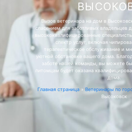
ВЫСОКО
Вызов ветеринара на дом в Высоковс
спасением для заботливых владельцев 
высококвалифицированные специалист
спектр услуг, включая чипирова
терапевтическое обслуживание и мно
уютной обстановке вашего дома. Благо
заботе нашей команды, вы можете бы
питомцам будет оказана квалифицирова
дома.
Главная страница
»
Ветеринары по гор
Высоковск