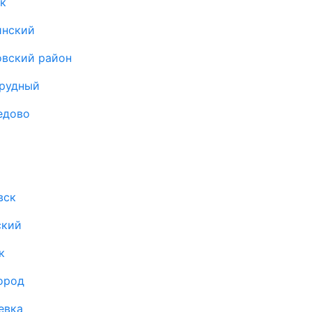
к
инский
овский район
прудный
едово
вск
ский
к
ород
евка