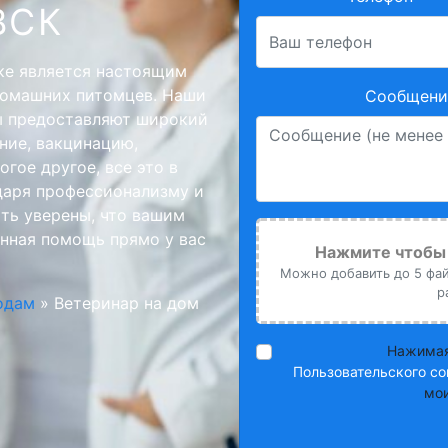
ВСК
ке является настоящим
домашних питомцев. Наши
Сообщение
ы предоставляют широкий
ние, вакцинацию,
гое другое, все это в
даря профессионализму и
ть уверены, что вашим
нная помощь прямо у вас
Нажмите чтобы 
Можно добавить до 5 файл
р
одам
»
Ветеринар на дом
Нажимая
Пользовательского со
мои