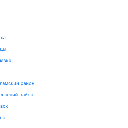
иха
ицы
левке
оламский район
сенский район
овск
ыно