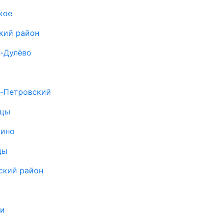
кое
кий район
о-Дулёво
о-Петровский
ицы
рино
цы
ский район
а
щи