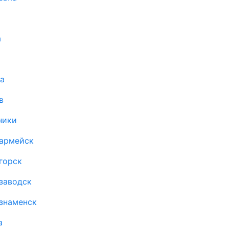
а
а
в
ники
оармейск
горск
заводск
знаменск
а