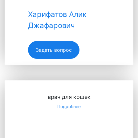
Харифатов Алик
Джафарович
Харифатов Алик
Джафарович
Задать вопрос
Специалист
врач для кошек
Подробнее