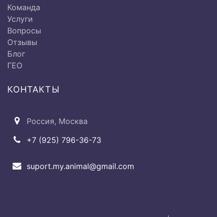
Команда
Услуги
Вопросы
Отзывы
Исследование дыхательной
Блог
системы:
ГЕО
Ø Исследование
КОНТАКТЫ
от 500 до
верхнечелюстных и лобных
2000 руб.
пазух
Россия, Москва
+7 (925) 796-36-73
Ø Исследование гортани и
от 500 до
трахеи
2000 руб.
suport.my.animal@gmail.com
Ø Перкуссия грудной клетки
500 руб