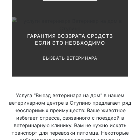
зооветеринарным вопросам:
от 1000 до
Ø Общая
1500 руб.
ГАРАНТИЯ ВОЗВРАТА СРЕДСТВ
ЕСЛИ ЭТО НЕОБХОДИМО
от 1500 до
Ø Развернутая
3000 руб.
ВЫЗВАТЬ ВЕТЕРИНАРА
Исследование
лимфатических узлов
Услуга "Выезд ветеринара на дом" в нашем
ветеринарном центре в Ступино предлагает ряд
неоспоримых преимуществ: Ваше животное
Ø Пальпация
500 руб.
избегает стресса, связанного с поездкой в
ветеринарную клинику. Вам не нужно искать
транспорт для перевозки питомца. Некоторые
Ø Пункция
800 руб.