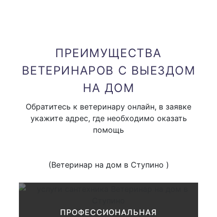
вызов узкого специалиста
1000 руб.
(невролога, окулиста и тд )
ПРЕИМУЩЕСТВА
В стоимость вызова входит только приезд доктора
ВЕТЕРИНАРОВ С ВЫЕЗДОМ
НА ДОМ
Привоз аппаратуры на дом (
от 1000 руб
Обратитесь к ветеринару онлайн, в заявке
одного вида аппаратуры )
укажите адрес, где необходимо оказать
помощь
Клиническое обследование
животного:
(Ветеринар на дом в Ступино )
купи
1000 руб.
ПРОФЕССИОНАЛЬНАЯ