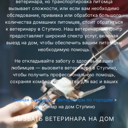
ветеринара, но транспортировка питомца
вызывает сложности, или если вам необходимо
обследование, прививка или обработка большого
количества домашних питомцев, стоит обратиться
к ветеринару в Ступино. Наш ветеринарный центр
предоставляет широкий спектр услуг, включая
выезд на дом, чтобы обеспечить вашим питомцам
необходимую помощь.
Не откладывайте заботу о здоровье ваших
любимцев — вызовите ветеринара в Ступино,
чтобы получить профессиональную помощь,
сохраняя комфорт и удобство для вас и ваших
питомцев.
Главная страница
»
Ветеринары по городам
»
Ветеринар на дом Ступино
ВЫЗВАТЬ ВЕТЕРИНАРА НА ДОМ