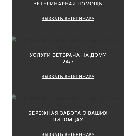
ВЕТЕРИНАРНАЯ ПОМОЩЬ
Применение дополнительных
методик диагностика
(Исследование слизистых
ВЫЗВАТЬ ВЕТЕРИНАРА
оболочек, аускультация,
перкуссия, термометрия,
пальпация; кожи,
лимфоузлов, грудной клетки,
1000-2000
брюшной полости, суставов
и т.д.) Консультация и
УСЛУГИ ВЕТВРАЧА НА ДОМУ
выставление
24/7
предварительного диагноза.
Рекомендации по лечению и
ВЫЗВАТЬ ВЕТЕРИНАРА
дополнительному
обследованию.
Консультация по результатам
1000 руб.
БЕРЕЖНАЯ ЗАБОТА О ВАШИХ
анализов
ПИТОМЦАХ
ВЫЗВАТЬ ВЕТЕРИНАРА
Консультации по