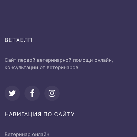
от 500 до
Термометрия
1000 руб.
ВЕТХЕЛП
Исследование системы
кровообращения:
Сайт первой ветеринарной помощи онлайн,
консультации от ветеринаров
Ø Перкуссия сердечной
500 руб
области
Ø Аускультация области
500 руб
сердца
НАВИГАЦИЯ ПО САЙТУ
Ø Пульсометрия
500 руб
Ветеринар онлайн