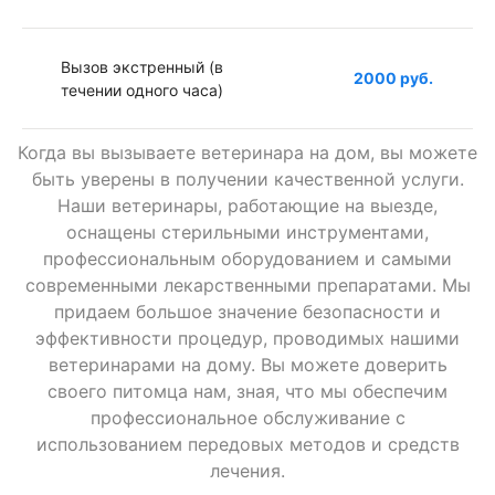
Вызов экстренный (в
2000 руб.
течении одного часа)
Когда вы вызываете ветеринара на дом, вы можете
Вызов в ночное время
1000 руб.
быть уверены в получении качественной услуги.
Наши ветеринары, работающие на выезде,
оснащены стерильными инструментами,
Вызов к грызунам (врач
1000 руб.
профессиональным оборудованием и самыми
ратолог)
современными лекарственными препаратами. Мы
придаем большое значение безопасности и
эффективности процедур, проводимых нашими
Вызов к птице (врач
1000 руб.
ветеринарами на дому. Вы можете доверить
орнитолог)
своего питомца нам, зная, что мы обеспечим
профессиональное обслуживание с
использованием передовых методов и средств
Вызов к черепахе,
1000 руб.
рептилиям (врач герпетолог)
лечения.