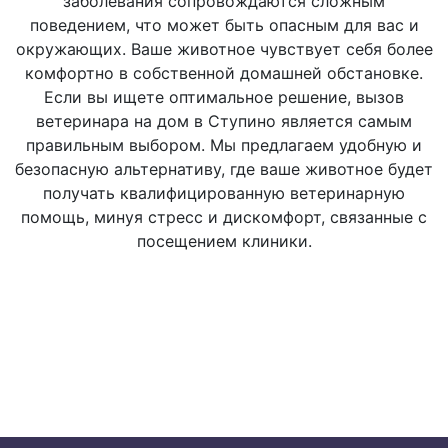
заболевания сопровождаются сложным
поведением, что может быть опасным для вас и
окружающих. Ваше животное чувствует себя более
Исследование слизистых
комфортно в собственной домашней обстановке.
оболочек
Если вы ищете оптимальное решение, вызов
ветеринара на дом в Ступино является самым
правильным выбором. Мы предлагаем удобную и
Ø Визуальное
500 руб.
безопасную альтернативу, где ваше животное будет
получать квалифицированную ветеринарную
помощь, минуя стресс и дискомфорт, связанные с
Исследование опорно-
посещением клиники.
двигательного аппарата:
Ø Активная и пассивная
1000 руб.
подвижность суставов
от 1000 до
Вагинальное исследование
2000 руб.