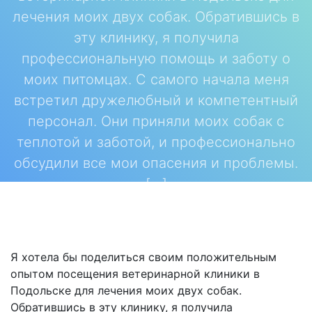
лечения моих двух собак. Обратившись в
эту клинику, я получила
профессиональную помощь и заботу о
моих питомцах. С самого начала меня
встретил дружелюбный и компетентный
персонал. Они приняли моих собак с
теплотой и заботой, и профессионально
обсудили все мои опасения и проблемы.
[…]
Я хотела бы поделиться своим положительным
опытом посещения ветеринарной клиники в
Подольске для лечения моих двух собак.
Обратившись в эту клинику, я получила