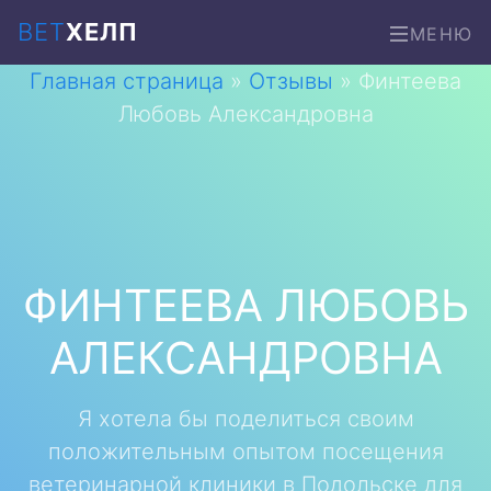
ВЕТ
ХЕЛП
МЕНЮ
Главная страница
»
Отзывы
»
Финтеева
Любовь Александровна
ФИНТЕЕВА ЛЮБОВЬ
АЛЕКСАНДРОВНА
Я хотела бы поделиться своим
положительным опытом посещения
ветеринарной клиники в Подольске для