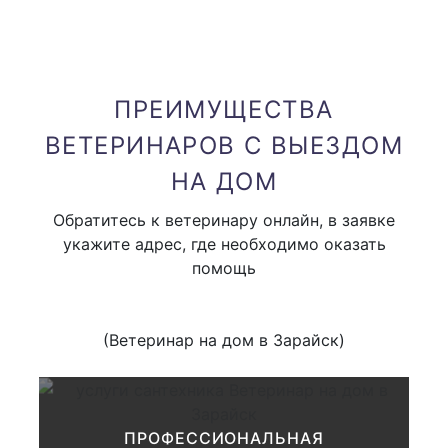
Вызов к птице (врач
1000 руб.
орнитолог)
ПРЕИМУЩЕСТВА
ВЕТЕРИНАРОВ С ВЫЕЗДОМ
Вызов к черепахе,
1000 руб.
рептилиям (врач герпетолог)
НА ДОМ
Обратитесь к ветеринару онлайн, в заявке
вызов узкого специалиста
укажите адрес, где необходимо оказать
1000 руб.
(невролога, окулиста и тд )
помощь
В стоимость вызова входит только приезд доктора
(Ветеринар на дом в Зарайск)
Привоз аппаратуры на дом (
от 1000 руб
одного вида аппаратуры )
ПРОФЕССИОНАЛЬНАЯ