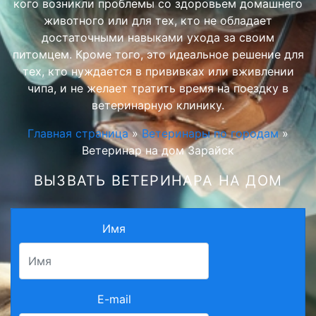
кого возникли проблемы со здоровьем домашнего
животного или для тех, кто не обладает
достаточными навыками ухода за своим
питомцем. Кроме того, это идеальное решение для
тех, кто нуждается в прививках или вживлении
чипа, и не желает тратить время на поездку в
ветеринарную клинику.
Главная страница
»
Ветеринары по городам
»
Ветеринар на дом Зарайск
ВЫЗВАТЬ ВЕТЕРИНАРА НА ДОМ
Имя
E-mail