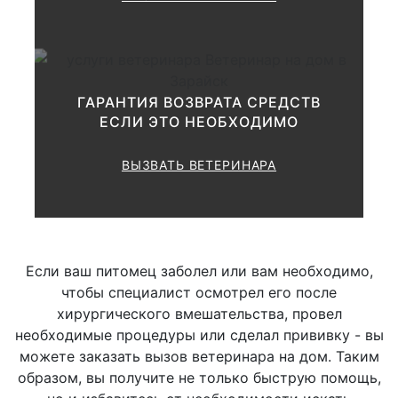
дополнительному
обследованию.
Консультация по результатам
1000 руб.
ГАРАНТИЯ ВОЗВРАТА СРЕДСТВ
анализов
ЕСЛИ ЭТО НЕОБХОДИМО
ВЫЗВАТЬ ВЕТЕРИНАРА
Консультации по
зооветеринарным вопросам:
от 1000 до
Ø Общая
1500 руб.
Если ваш питомец заболел или вам необходимо,
чтобы специалист осмотрел его после
от 1500 до
Ø Развернутая
хирургического вмешательства, провел
3000 руб.
необходимые процедуры или сделал прививку - вы
можете заказать вызов ветеринара на дом. Таким
образом, вы получите не только быструю помощь,