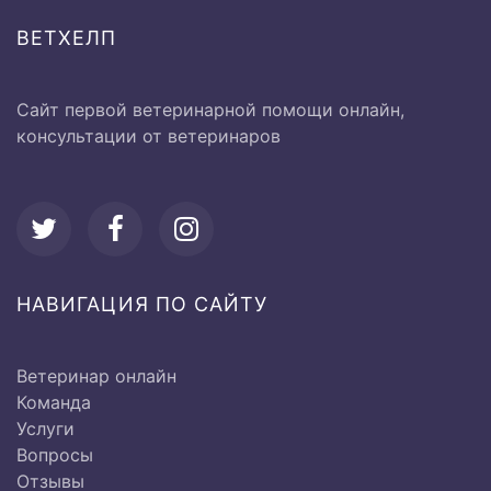
ВЕТХЕЛП
Ø Активная и пассивная
1000 руб.
подвижность суставов
Сайт первой ветеринарной помощи онлайн,
консультации от ветеринаров
от 1000 до
Вагинальное исследование
2000 руб.
от 500 до
Термометрия
1000 руб.
НАВИГАЦИЯ ПО САЙТУ
Исследование системы
Ветеринар онлайн
кровообращения:
Команда
Услуги
Вопросы
Ø Перкуссия сердечной
Отзывы
500 руб