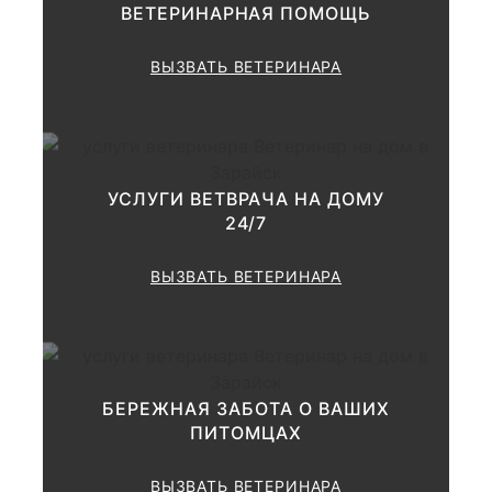
ВЕТЕРИНАРНАЯ ПОМОЩЬ
Клиническое обследование
ВЫЗВАТЬ ВЕТЕРИНАРА
животного:
купи
1000 руб.
УСЛУГИ ВЕТВРАЧА НА ДОМУ
24/7
Применение дополнительных
методик диагностика
(Исследование слизистых
ВЫЗВАТЬ ВЕТЕРИНАРА
оболочек, аускультация,
перкуссия, термометрия,
пальпация; кожи,
лимфоузлов, грудной клетки,
1000-2000
брюшной полости, суставов
БЕРЕЖНАЯ ЗАБОТА О ВАШИХ
и т.д.) Консультация и
выставление
ПИТОМЦАХ
предварительного диагноза.
Рекомендации по лечению и
ВЫЗВАТЬ ВЕТЕРИНАРА