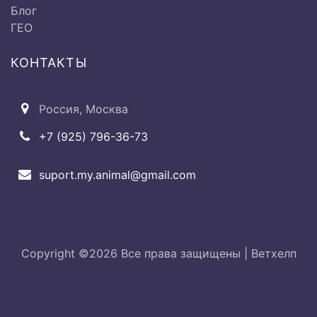
области
Блог
ГЕО
Ø Аускультация области
500 руб
КОНТАКТЫ
сердца
Россия, Москва
Ø Пульсометрия
500 руб
+7 (925) 796-36-73
suport.my.animal@gmail.com
Исследование дыхательной
системы:
Copyright ©
2026 Все права защищены |
Ветхелп
Ø Исследование
от 500 до
верхнечелюстных и лобных
2000 руб.
пазух