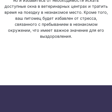
но и избавитесь от необходимости искать
Исследование
доступные окна в ветеринарных центрах и тратить
лимфатических узлов
время на поездку в незнакомое место. Кроме того,
ваш питомец будет избавлен от стресса,
связанного с пребыванием в незнакомом
Ø Пальпация
500 руб.
окружении, что имеет важное значение для его
выздоровления.
Ø Пункция
800 руб.
Исследование слизистых
оболочек
Ø Визуальное
500 руб.
Исследование опорно-
двигательного аппарата: